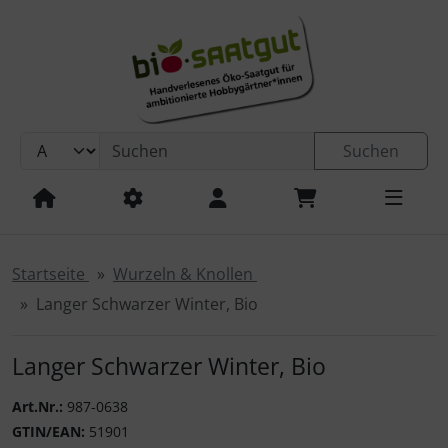
Sprungnavigation
Springe zur Navigation
Springe zum Inhalt
Springe zum Login-Button
Springe zum Button für Einstellungen
Suchen
Springe zu den allgemeinen Informationen
Startseite
Wurzeln & Knollen
Langer Schwarzer Winter, Bio
Langer Schwarzer Winter, Bio
Art.Nr.:
987-0638
GTIN/EAN:
51901