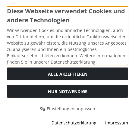
Diese Webseite verwendet Cookies und
andere Technologien
Wir verwenden Cookies und ähnliche Technologien, auch
Widerrufsformular
von Drittanbietern, um die ordentliche Funktionsweise der
Website zu gewährleisten, die Nutzung unseres Angebotes
zu analysieren und Ihnen ein bestmögliches
Einkaufserlebnis bieten zu können. Weitere Informationen
finden Sie in unserer Datenschutzerklärung.
ALLE AKZEPTIEREN
NUR NOTWENDIGE
Alle Preise inkl. gesetzl. MwSt. zzgl.
Versandkosten
. Die
durchgestrichenen Preise entsprechen dem bisherigen Preis
bei Bio Saatgut, Samenfest, Gemüse Biosaatgut.
Einstellungen anpassen
Bio Saatgut, Samenfest, Gemüse Biosaatgut © 2026 | Template
© 2026 by Karl
Datenschutzerklärung
Impressum
i
alla eCommerce Shopsoftware © 2006-2026