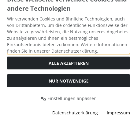
andere Technologien
Wir verwenden Cookies und ähnliche Technologien, auch
Widerrufsformular
von Drittanbietern, um die ordentliche Funktionsweise der
Website zu gewährleisten, die Nutzung unseres Angebotes
zu analysieren und Ihnen ein bestmögliches
Einkaufserlebnis bieten zu können. Weitere Informationen
finden Sie in unserer Datenschutzerklärung.
ALLE AKZEPTIEREN
NUR NOTWENDIGE
Alle Preise inkl. gesetzl. MwSt. zzgl.
Versandkosten
. Die
durchgestrichenen Preise entsprechen dem bisherigen Preis
bei Bio Saatgut, Samenfest, Gemüse Biosaatgut.
Einstellungen anpassen
Bio Saatgut, Samenfest, Gemüse Biosaatgut © 2026 | Template
© 2026 by Karl
Datenschutzerklärung
Impressum
i
alla eCommerce Shopsoftware © 2006-2026