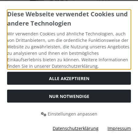
Diese Webseite verwendet Cookies und
andere Technologien
Wir verwenden Cookies und ähnliche Technologien, auch
Widerrufsformular
von Drittanbietern, um die ordentliche Funktionsweise der
Website zu gewährleisten, die Nutzung unseres Angebotes
zu analysieren und Ihnen ein bestmögliches
Einkaufserlebnis bieten zu können. Weitere Informationen
finden Sie in unserer Datenschutzerklärung.
ALLE AKZEPTIEREN
NUR NOTWENDIGE
Alle Preise inkl. gesetzl. MwSt. zzgl.
Versandkosten
. Die
durchgestrichenen Preise entsprechen dem bisherigen Preis
bei Bio Saatgut, Samenfest, Gemüse Biosaatgut.
Einstellungen anpassen
Bio Saatgut, Samenfest, Gemüse Biosaatgut © 2026 | Template
© 2026 by Karl
Datenschutzerklärung
Impressum
i
alla eCommerce Shopsoftware © 2006-2026