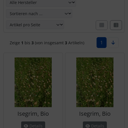
1
Zeige
1
bis
3
(von insgesamt
3
Artikeln)
Isegrim, Bio
Isegrim, Bio
Details
Details