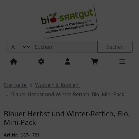
Sprungnavigation
Springe zur Navigation
Springe zum Inhalt
Springe zum Login-Button
Springe zum Button für Einstellungen
Suchen
Springe zu den allgemeinen Informationen
Startseite
Wurzeln & Knollen
Blauer Herbst und Winter-Rettich, Bio, Mini-Pack
Blauer Herbst und Winter-Rettich, Bio,
Mini-Pack
Art.Nr.:
987-1781