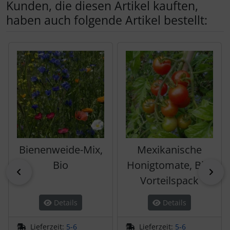
Kunden, die diesen Artikel kauften,
haben auch folgende Artikel bestellt:
Es folgt ein Produktslider - navigieren Sie mit der Tab-Tas
Bienenweide-Mix,
Mexikanische
Bio
Honigtomate, Bio,
zurück
vor
Vorteilspack
Details
Details
Lieferzeit:
5-6
Lieferzeit:
5-6