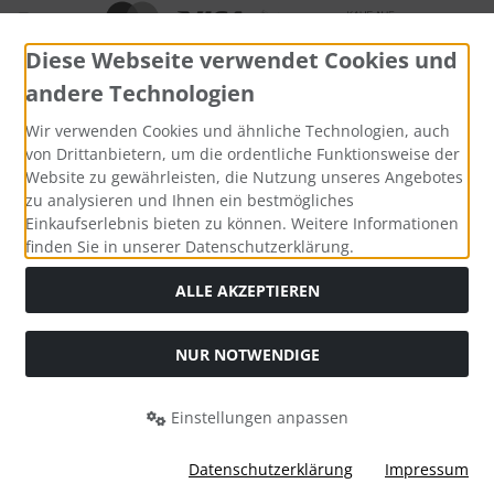
Diese Webseite verwendet Cookies und
andere Technologien
Wir verwenden Cookies und ähnliche Technologien, auch
Widerrufsformular
von Drittanbietern, um die ordentliche Funktionsweise der
Website zu gewährleisten, die Nutzung unseres Angebotes
zu analysieren und Ihnen ein bestmögliches
Einkaufserlebnis bieten zu können. Weitere Informationen
finden Sie in unserer Datenschutzerklärung.
ALLE AKZEPTIEREN
NUR NOTWENDIGE
Alle Preise inkl. gesetzl. MwSt. zzgl.
Versandkosten
. Die
durchgestrichenen Preise entsprechen dem bisherigen Preis
bei Bio Saatgut, Samenfest, Gemüse Biosaatgut.
Einstellungen anpassen
Bio Saatgut, Samenfest, Gemüse Biosaatgut © 2026 | Template
© 2026 by Karl
Datenschutzerklärung
Impressum