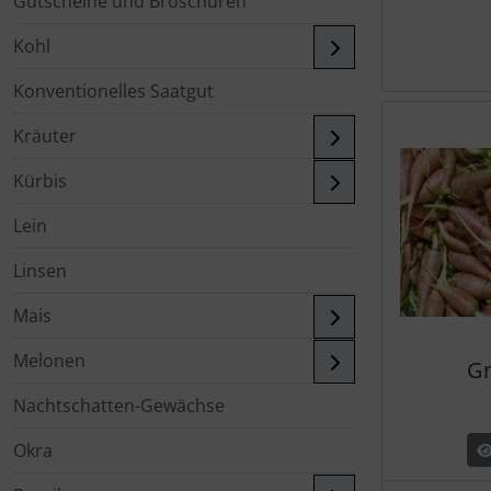
Gutscheine und Broschüren
Kohl
Konventionelles Saatgut
Kräuter
Kürbis
Lein
Linsen
Mais
Melonen
Gn
Nachtschatten-Gewächse
Okra