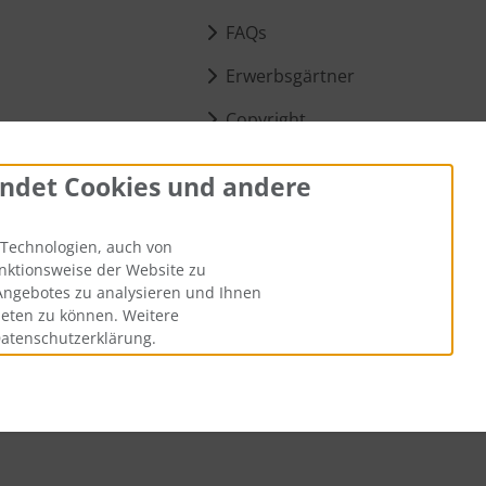
FAQs
Erwerbsgärtner
Copyright
t &
Über uns
ndet Cookies und andere
lar
Unsere Philosophie
Technologien, auch von
Widerrufsformular
unktionsweise der Website zu
llungen
Angebotes zu analysieren und Ihnen
ieten zu können. Weitere
Datenschutzerklärung.
en
. Die durchgestrichenen Preise entsprechen dem bisherigen Prei
aatgut, Samenfest, Gemüse Biosaatgut © 2026 | Template © 2026 b
i
alla eCommerce Shopsoftware © 2006-2026