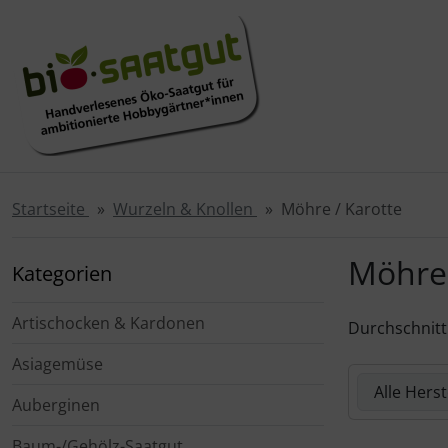
Sprungnavigation
Springe zur Navigation
Springe zum Inhalt
Springe zum Login-Button
Springe zum Button für Einstellungen
Springe zu den allgemeinen Informationen
Startseite
Wurzeln & Knollen
Möhre / Karotte
Möhre 
Kategorien
Artischocken & Kardonen
Durchschnitt
Asiagemüse
Hier können 
Auberginen
Baum-/Gehölz-Saatgut