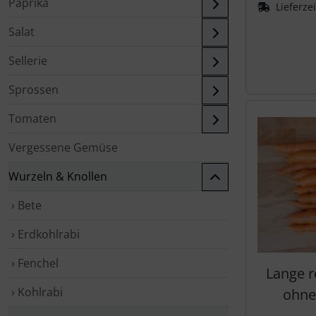
Paprika
Lieferze
Salat
Sellerie
Sprossen
Tomaten
Vergessene Gemüse
Wurzeln & Knollen
› Bete
› Erdkohlrabi
› Fenchel
Lange r
› Kohlrabi
ohne