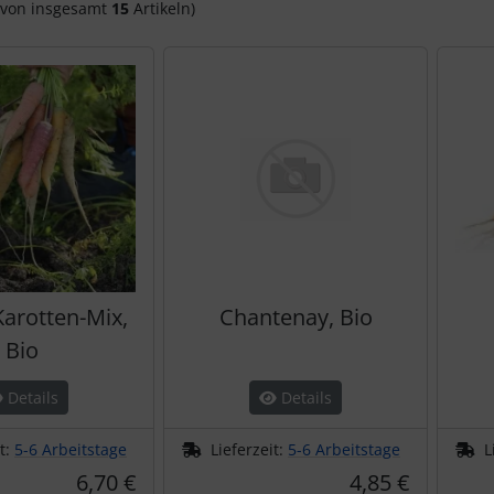
von insgesamt
15
Artikeln)
Karotten-Mix,
Chantenay, Bio
Bio
Details
Details
it:
5-6 Arbeitstage
Lieferzeit:
5-6 Arbeitstage
L
6,70 €
4,85 €