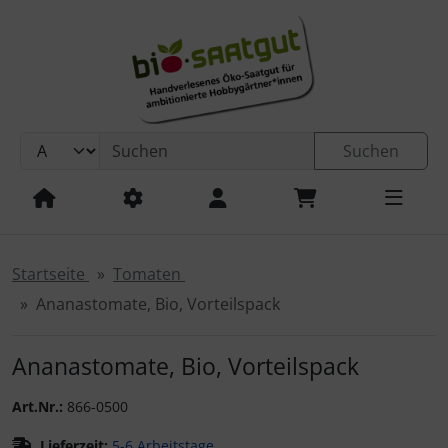
Sprungnavigation
Springe zur Navigation
Springe zum Inhalt
Springe zum Login-Button
Springe zum Button für Einstellungen
Suchen
Springe zu den allgemeinen Informationen
Startseite
Tomaten
Ananastomate, Bio, Vorteilspack
Ananastomate, Bio, Vorteilspack
Art.Nr.:
866-0500
Lieferzeit:
5-6 Arbeitstage