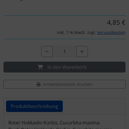
4,85 €
inkl. 7 % MwSt. zzgl.
Versandkosten
In den Warenkorb
Artikeldatenblatt drucken
Produktbeschreibung
Produktbeschreibung
Roter Hokkaido-Kürbis, Cucurbita maxima