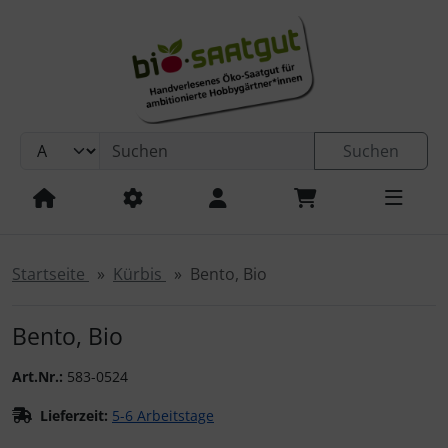
Sprungnavigation
Springe zur Navigation
Springe zum Inhalt
Springe zum Login-Button
Springe zum Button für Einstellungen
Suchen
Springe zu den allgemeinen Informationen
Startseite
Kürbis
Bento, Bio
Bento, Bio
Art.Nr.:
583-0524
Lieferzeit:
5-6 Arbeitstage