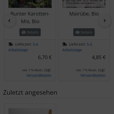
Bunter Karotten-
Mairübe, Bio
zurück
vor
Mix, Bio
Details
Details
Lieferzeit:
5-6
Lieferzeit:
5-6
Arbeitstage
Arbeitstage
6,70 €
4,85 €
zzgl.
zzgl.
inkl. 7 % MwSt.
inkl. 7 % MwSt.
Versandkosten
Versandkosten
Zuletzt angesehen
Es folgt ein Produktslider - navigieren Sie mit der Tab-Tas