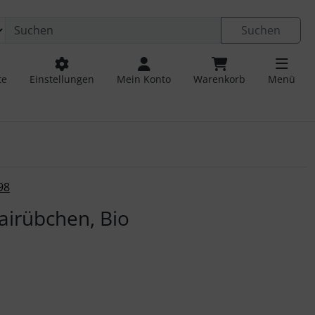
Suchen
te
Einstellungen
Mein Konto
Warenkorb
Menü
 navigieren. Zum Vergrößern klicken Sie auf das Bild.
98
airübchen, Bio