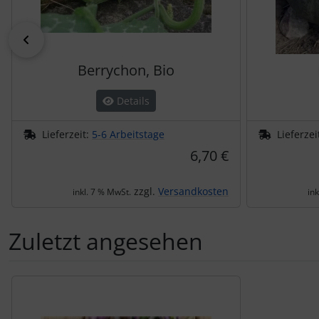
zurück
Berrychon, Bio
Details
Lieferzeit:
5-6 Arbeitstage
Lieferzei
6,70 €
zzgl.
Versandkosten
inkl. 7 % MwSt.
in
Zuletzt angesehen
Es folgt ein Produktslider - navigieren Sie mit der Tab-Tas