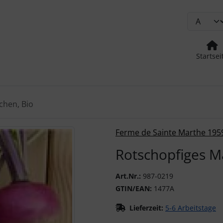
Startsei
chen, Bio
urück-" und "Vor-Button" nutzen, um zwischen den Bildern zu
Ferme de Sainte Marthe 195
Rotschopfiges M
Art.Nr.:
987-0219
GTIN/EAN:
1477A
Lieferzeit:
5-6 Arbeitstage