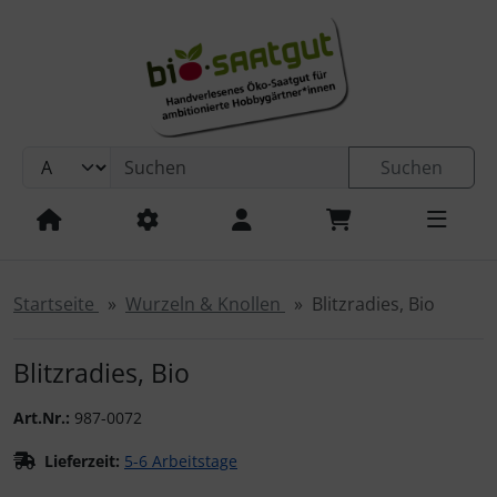
Sprungnavigation
Springe zur Navigation
Springe zum Inhalt
Springe zum Login-Button
Springe zum Button für Einstellungen
Suchen
Springe zu den allgemeinen Informationen
Startseite
Wurzeln & Knollen
Blitzradies, Bio
Blitzradies, Bio
Art.Nr.:
987-0072
Lieferzeit:
5-6 Arbeitstage