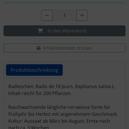
In den Warenkorb
Artikeldatenblatt drucken
Produktbeschreibung
Produktbeschreibung
Radieschen, Radis de 18 Jours, Raphanus sativa L.
Inhalt reicht für 200 Pflanzen
Raschwachsende längliche rot-weisse Sorte für
Frühjahr bis Herbst mit angenehmem Geschmack.
Kultur: Aussaat ab März bis August, Ernte nach
nach ca. 3 Wochen.