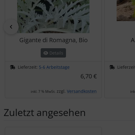
zurück
Gigante di Romagna, Bio
A
Details
Lieferzeit:
5-6 Arbeitstage
Lieferzei
6,70 €
zzgl.
Versandkosten
inkl. 7 % MwSt.
in
Zuletzt angesehen
Es folgt ein Produktslider - navigieren Sie mit der Tab-Tas