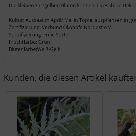
Die kleinen zartgelben Blüten können als essbare Deko
Kultur: Aussaat m April/ Mai in Töpfe, auspflanzen in gu
Zertifizierung: Verbund Ökohöfe Nordost e.V.
Spezifizierung: Freie Sorte
Fruchtfarbe: Grün
Blütenfarbe:Weiß-Gelb
Kunden, die diesen Artikel kauften
Es folgt ein Produktslider - navigieren Sie mit der Tab-Tas