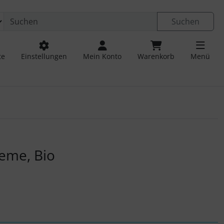
Suchen
te
Einstellungen
Mein Konto
Warenkorb
Menü
 navigieren. Zum Vergrößern klicken Sie auf das Bild.
eme, Bio