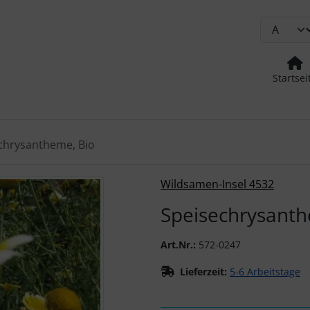
Startsei
chrysantheme, Bio
urück-" und "Vor-Button" nutzen, um zwischen den Bildern zu
Wildsamen-Insel 4532
Speisechrysanth
Art.Nr.:
572-0247
Lieferzeit:
5-6 Arbeitstage