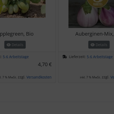
pplegreen, Bio
Auberginen-Mix,
Details
Details
t:
5-6 Arbeitstage
Lieferzeit:
5-6 Arbeitstage
4,70 €
zzgl.
Versandkosten
zzgl.
V
kl. 7 % MwSt.
inkl. 7 % MwSt.
te zu den einzelnen Artikeln.