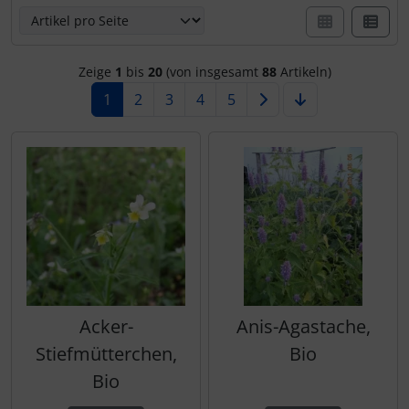
Zeige
1
bis
20
(von insgesamt
88
Artikeln)
1
2
3
4
5
Acker-
Anis-Agastache,
Stiefmütterchen,
Bio
Bio