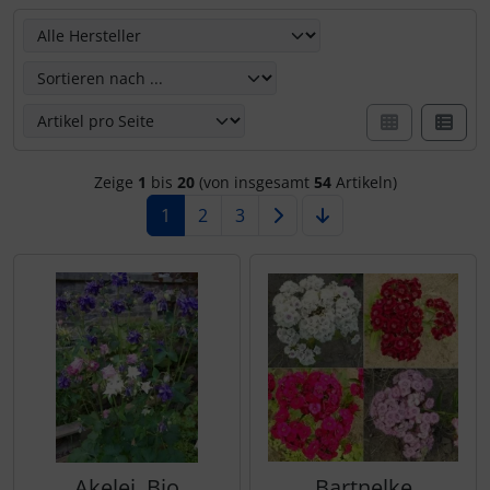
Hier können Sie die nachfolgenden Artikel umsortieren u
Zeige
1
bis
20
(von insgesamt
54
Artikeln)
1
2
3
Akelei, Bio
Bartnelke