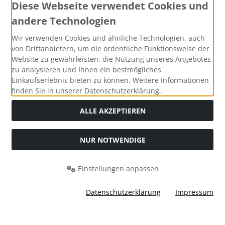
Diese Webseite verwendet Cookies und
andere Technologien
Wir verwenden Cookies und ähnliche Technologien, auch
Widerrufsformular
von Drittanbietern, um die ordentliche Funktionsweise der
Website zu gewährleisten, die Nutzung unseres Angebotes
zu analysieren und Ihnen ein bestmögliches
Einkaufserlebnis bieten zu können. Weitere Informationen
finden Sie in unserer Datenschutzerklärung.
ALLE AKZEPTIEREN
NUR NOTWENDIGE
Alle Preise inkl. gesetzl. MwSt. zzgl.
Versandkosten
. Die
durchgestrichenen Preise entsprechen dem bisherigen Preis
bei Bio Saatgut, Samenfest, Gemüse Biosaatgut.
Einstellungen anpassen
Bio Saatgut, Samenfest, Gemüse Biosaatgut © 2026 | Template
© 2026 by Karl
Datenschutzerklärung
Impressum
i
alla eCommerce Shopsoftware © 2006-2026