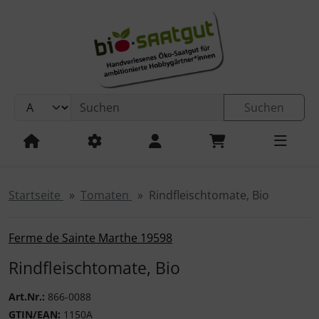
Sprungnavigation
Springe zur Navigation
Springe zum Inhalt
Springe zum Login-Button
Springe zum Button für Einstellungen
Suchen
Springe zu den allgemeinen Informationen
Startseite
Tomaten
Rindfleischtomate, Bio
Ferme de Sainte Marthe 19598
Rindfleischtomate, Bio
Art.Nr.:
866-0088
GTIN/EAN:
1150A