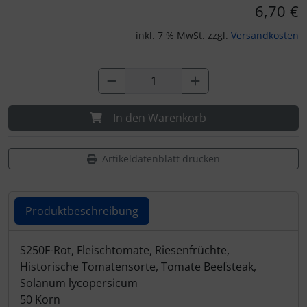
6,70 €
inkl. 7 % MwSt. zzgl.
Versandkosten
In den Warenkorb
Artikeldatenblatt drucken
Produktbeschreibung
Produktbeschreibung
S250F-Rot, Fleischtomate, Riesenfrüchte,
Historische Tomatensorte, Tomate Beefsteak,
Solanum lycopersicum
50 Korn