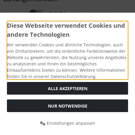
Diese Webseite verwendet Cookies und
andere Technologien
Wir verwenden Cookies und ähnliche Technologien, auch
Widerrufsformular
von Drittanbietern, um die ordentliche Funktionsweise der
Website zu gewährleisten, die Nutzung unseres Angebotes
zu analysieren und Ihnen ein bestmögliches
Einkaufserlebnis bieten zu können. Weitere Informationen
finden Sie in unserer Datenschutzerklärung.
ALLE AKZEPTIEREN
NUR NOTWENDIGE
Alle Preise inkl. gesetzl. MwSt. zzgl.
Versandkosten
. Die
durchgestrichenen Preise entsprechen dem bisherigen Preis
bei Bio Saatgut, Samenfest, Gemüse Biosaatgut.
Einstellungen anpassen
Bio Saatgut, Samenfest, Gemüse Biosaatgut © 2026 | Template
© 2026 by Karl