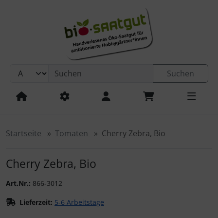
Sprungnavigation
Springe zur Navigation
Springe zum Inhalt
Springe zum Login-Button
Springe zum Button für Einstellungen
Suchen
Springe zu den allgemeinen Informationen
Startseite
Tomaten
Cherry Zebra, Bio
Cherry Zebra, Bio
Art.Nr.:
866-3012
Lieferzeit:
5-6 Arbeitstage