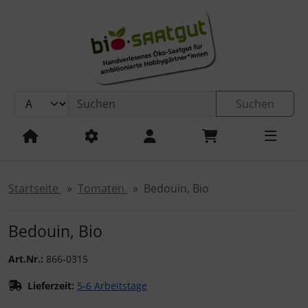
Sprungnavigation
Springe zur Navigation
Springe zum Inhalt
Springe zum Login-Button
Springe zum Button für Einstellungen
Suchen
Springe zu den allgemeinen Informationen
Startseite
Tomaten
Bedouin, Bio
Bedouin, Bio
Art.Nr.:
866-0315
Lieferzeit:
5-6 Arbeitstage