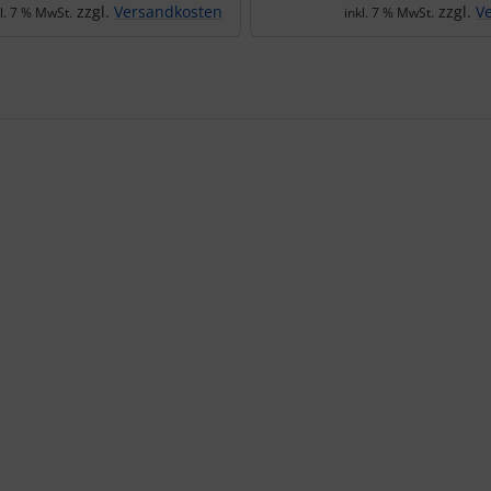
zzgl.
Versandkosten
zzgl.
V
kl. 7 % MwSt.
inkl. 7 % MwSt.
te zu den einzelnen Artikeln.