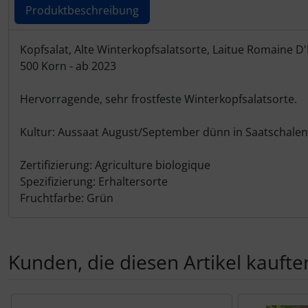
Produktbeschreibung
Produktbeschreibung
Kopfsalat, Alte Winterkopfsalatsorte, Laitue Romaine D'
500 Korn - ab 2023
Hervorragende, sehr frostfeste Winterkopfsalatsorte.
Kultur: Aussaat August/September dünn in Saatschalen,
Zertifizierung: Agriculture biologique
Spezifizierung: Erhaltersorte
Fruchtfarbe: Grün
Kunden, die diesen Artikel kauften
Es folgt ein Produktslider - navigieren Sie mit der Tab-Tas