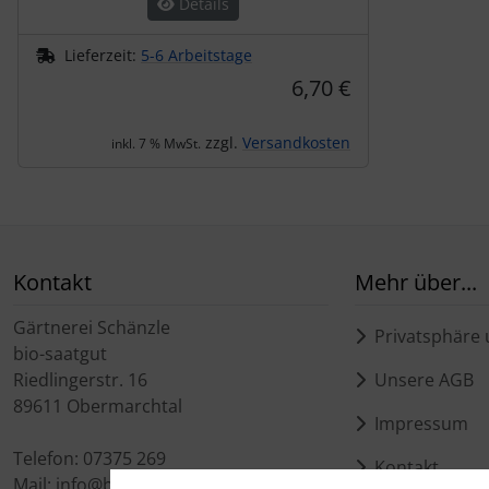
Details
Lieferzeit:
5-6 Arbeitstage
6,70 €
zzgl.
Versandkosten
inkl. 7 % MwSt.
Kontakt
Mehr über...
Gärtnerei Schänzle
Privatsphäre 
bio-saatgut
Riedlingerstr. 16
Unsere AGB
89611 Obermarchtal
Impressum
Telefon: 07375 269
Kontakt
Mail: info@bio-saatgut.de