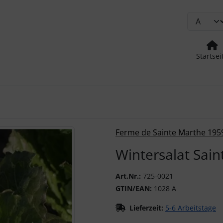
Startsei
urück-" und "Vor-Button" nutzen, um zwischen den Bildern zu
Ferme de Sainte Marthe 195
Wintersalat Sain
Art.Nr.:
725-0021
GTIN/EAN:
1028 A
Lieferzeit:
5-6 Arbeitstage