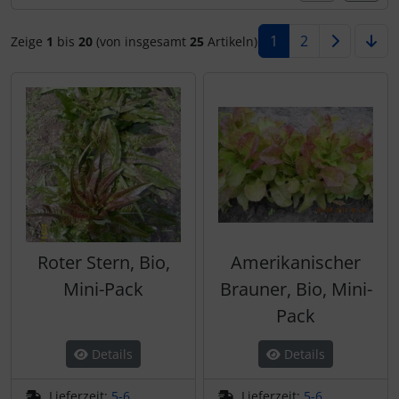
1
2
Zeige
1
bis
20
(von insgesamt
25
Artikeln)
Roter Stern, Bio,
Amerikanischer
Mini-Pack
Brauner, Bio, Mini-
Pack
Details
Details
Lieferzeit:
5-6
Lieferzeit:
5-6