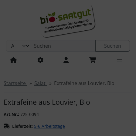
Sprungnavigation
Springe zur Navigation
Springe zum Inhalt
Springe zum Login-Button
Springe zum Button für Einstellungen
Suchen
Springe zu den allgemeinen Informationen
Startseite
Salat
Extrafeine aus Louvier, Bio
Extrafeine aus Louvier, Bio
Art.Nr.:
725-0094
Lieferzeit:
5-6 Arbeitstage