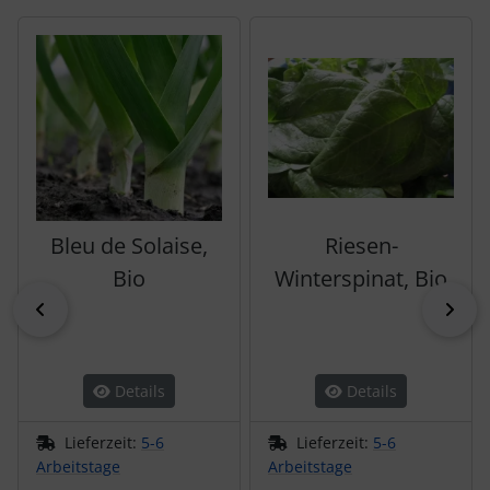
Es folgt ein Produktslider - navigieren Sie mit der Tab-Tas
Bleu de Solaise,
Riesen-
Bio
Winterspinat, Bio
zurück
vor
Details
Details
Lieferzeit:
5-6
Lieferzeit:
5-6
Arbeitstage
Arbeitstage