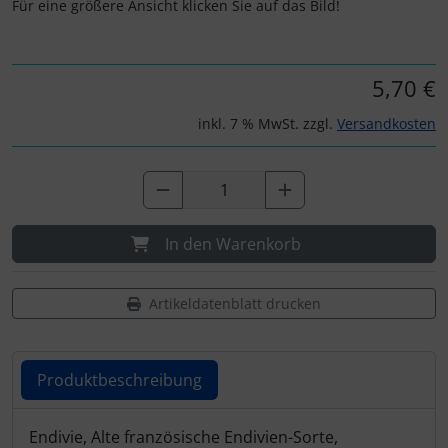
Für eine größere Ansicht klicken Sie auf das Bild!
5,70 €
inkl. 7 % MwSt. zzgl.
Versandkosten
In den Warenkorb
Artikeldatenblatt drucken
Produktbeschreibung
Produktbeschreibung
Endivie, Alte französische Endivien-Sorte,