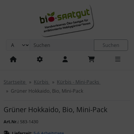
Sprungnavigation
Springe zur Navigation
Springe zum Inhalt
Springe zum Login-Button
Springe zum Button für Einstellungen
Suchen
Springe zu den allgemeinen Informationen
Startseite
Kürbis
Kürbis - Mini-Packs
Grüner Hokkaido, Bio, Mini-Pack
Grüner Hokkaido, Bio, Mini-Pack
Art.Nr.:
583-1430
Lieferzeit:
5-6 Arbeitstage