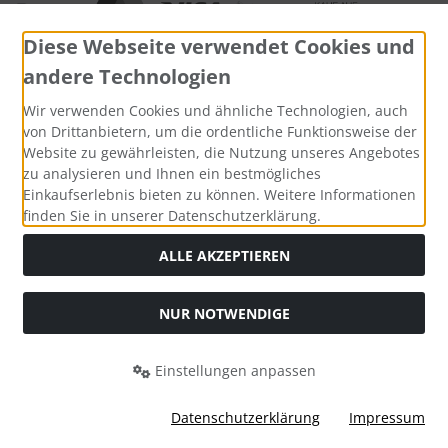
Diese Webseite verwendet Cookies und
andere Technologien
Wir verwenden Cookies und ähnliche Technologien, auch
Widerrufsformular
von Drittanbietern, um die ordentliche Funktionsweise der
Website zu gewährleisten, die Nutzung unseres Angebotes
zu analysieren und Ihnen ein bestmögliches
Einkaufserlebnis bieten zu können. Weitere Informationen
finden Sie in unserer Datenschutzerklärung.
ALLE AKZEPTIEREN
NUR NOTWENDIGE
Alle Preise inkl. gesetzl. MwSt. zzgl.
Versandkosten
. Die
durchgestrichenen Preise entsprechen dem bisherigen Preis
bei Bio Saatgut, Samenfest, Gemüse Biosaatgut.
Einstellungen anpassen
Bio Saatgut, Samenfest, Gemüse Biosaatgut © 2026 | Template
© 2026 by Karl
Datenschutzerklärung
Impressum
i
alla eCommerce Shopsoftware © 2006-2026