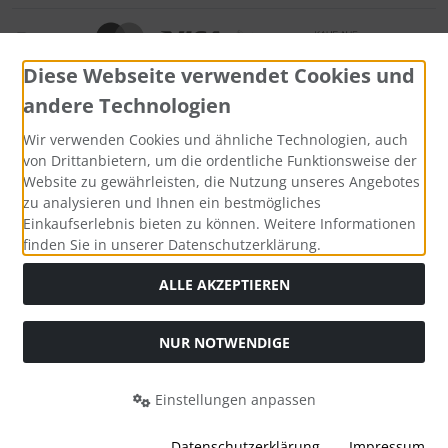
Diese Webseite verwendet Cookies und
andere Technologien
Wir verwenden Cookies und ähnliche Technologien, auch
Widerrufsformular
von Drittanbietern, um die ordentliche Funktionsweise der
Website zu gewährleisten, die Nutzung unseres Angebotes
zu analysieren und Ihnen ein bestmögliches
Einkaufserlebnis bieten zu können. Weitere Informationen
finden Sie in unserer Datenschutzerklärung.
ALLE AKZEPTIEREN
NUR NOTWENDIGE
Alle Preise inkl. gesetzl. MwSt. zzgl.
Versandkosten
. Die
durchgestrichenen Preise entsprechen dem bisherigen Preis
bei Bio Saatgut, Samenfest, Gemüse Biosaatgut.
Einstellungen anpassen
Bio Saatgut, Samenfest, Gemüse Biosaatgut © 2026 | Template
© 2026 by Karl
Datenschutzerklärung
Impressum