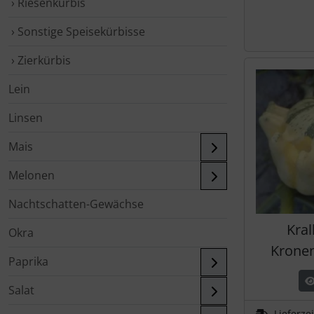
› Riesenkürbis
› Sonstige Speisekürbisse
› Zierkürbis
Lein
Linsen
Mais
Melonen
Nachtschatten-Gewächse
Kral
Okra
Kronen
Paprika
Salat
Lieferze