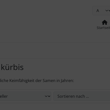
Startsei
kürbis
liche Keimfähigkeit der Samen in Jahren:
Sie die nachfolgenden Artikel umsortieren und zwischen ein