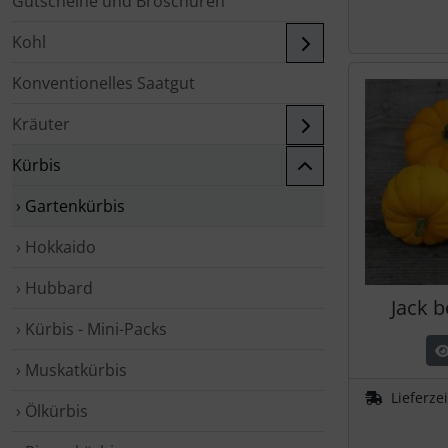
Gutscheine und Broschüren
Kohl
Konventionelles Saatgut
Kräuter
Kürbis
› Gartenkürbis
› Hokkaido
› Hubbard
Jack be
› Kürbis - Mini-Packs
› Muskatkürbis
Lieferze
› Ölkürbis