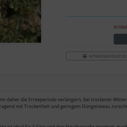
Artike
Artikeldatenblatt d
ann daher die Ernteperiode verlängern, bei trockener Witt
orragend mit Trockenheit und geringem Düngeniveau zurecht
e ist ideal für Salate und den Frischverzehr geeignet, mac