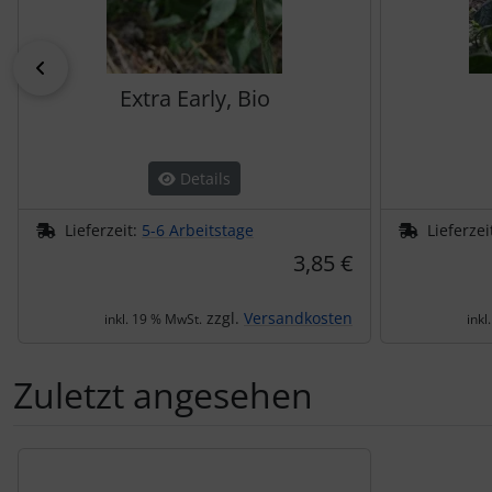
zurück
Extra Early, Bio
Details
Lieferzeit:
5-6 Arbeitstage
Lieferzei
3,85 €
zzgl.
Versandkosten
inkl. 19 % MwSt.
inkl
Zuletzt angesehen
Es folgt ein Produktslider - navigieren Sie mit der Tab-Tas