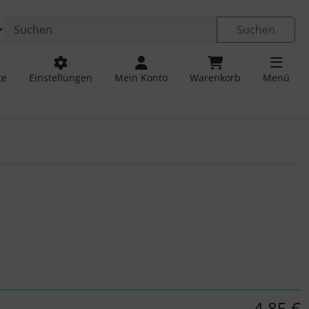
Suchen
te
Einstellungen
Mein Konto
Warenkorb
Menü
 navigieren. Zum Vergrößern klicken Sie auf das Bild.
4,85 €