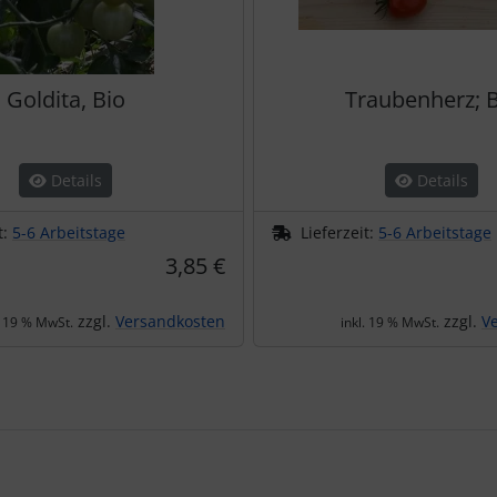
Goldita, Bio
Traubenherz; B
Details
Details
t:
5-6 Arbeitstage
Lieferzeit:
5-6 Arbeitstage
3,85 €
zzgl.
Versandkosten
zzgl.
V
. 19 % MwSt.
inkl. 19 % MwSt.
te zu den einzelnen Artikeln.