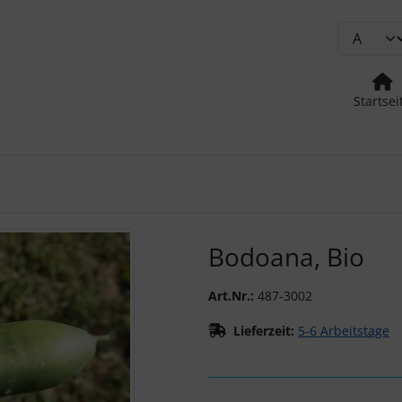
Startsei
urück-" und "Vor-Button" nutzen, um zwischen den Bildern zu
Bodoana, Bio
Art.Nr.:
487-3002
Lieferzeit:
5-6 Arbeitstage