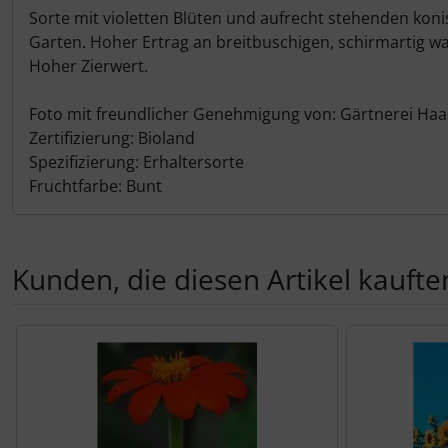
Sorte mit violetten Blüten und aufrecht stehenden koni
Garten. Hoher Ertrag an breitbuschigen, schirmartig wa
Hoher Zierwert.
Foto mit freundlicher Genehmigung von: Gärtnerei Haa
Zertifizierung: Bioland
Spezifizierung: Erhaltersorte
Fruchtfarbe: Bunt
Kunden, die diesen Artikel kauften
Es folgt ein Produktslider - navigieren Sie mit der Tab-Tas