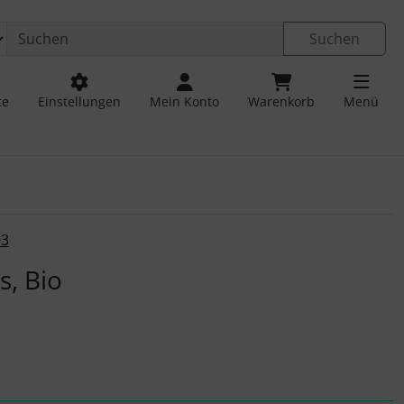
Suchen
te
Einstellungen
Mein Konto
Warenkorb
Menü
 navigieren. Zum Vergrößern klicken Sie auf das Bild.
03
s, Bio