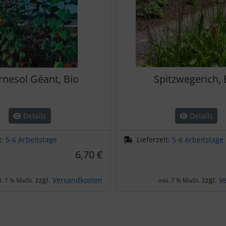
rnesol Géant, Bio
Spitzwegerich, 
Details
Details
t:
5-6 Arbeitstage
Lieferzeit:
5-6 Arbeitstage
6,70 €
zzgl.
Versandkosten
zzgl.
V
kl. 7 % MwSt.
inkl. 7 % MwSt.