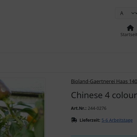
Startsei
urück-" und "Vor-Button" nutzen, um zwischen den Bildern zu
Bioland-Gaertnerei Haas 14
Chinese 4 colour
Art.Nr.:
244-0276
Lieferzeit:
5-6 Arbeitstage