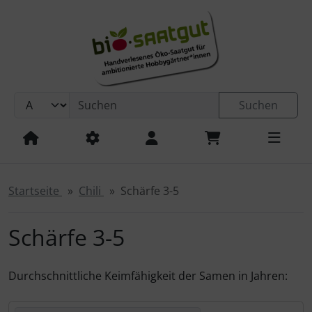
Sprungnavigation
Springe zur Navigation
Springe zum Inhalt
Springe zum Login-Button
Springe zum Button für Einstellungen
Suchen
Springe zu den allgemeinen Informationen
Startseite
Chili
Schärfe 3-5
Schärfe 3-5
Durchschnittliche Keimfähigkeit der Samen in Jahren:
Hier können Sie die nachfolgenden Artikel umsortieren u