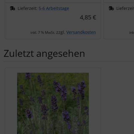
Lieferzeit:
5-6 Arbeitstage
Lieferzei
4,85 €
zzgl.
Versandkosten
inkl. 7 % MwSt.
in
Zuletzt angesehen
Es folgt ein Produktslider - navigieren Sie mit der Tab-Tas