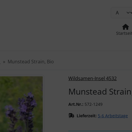
Startsei
e
Munstead Strain, Bio
urück-" und "Vor-Button" nutzen, um zwischen den Bildern zu
Wildsamen-Insel 4532
Munstead Strain,
Art.Nr.:
572-1249
Lieferzeit:
5-6 Arbeitstage