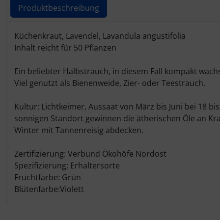
Produktbeschreibung
Produktbeschreibung
Küchenkraut, Lavendel, Lavandula angustifolia
Inhalt reicht für 50 Pflanzen
Ein beliebter Halbstrauch, in diesem Fall kompakt wachs
Viel genutzt als Bienenweide, Zier- oder Teestrauch.
Kultur: Lichtkeimer, Aussaat von März bis Juni bei 18 b
sonnigen Standort gewinnen die ätherischen Öle an Kra
Winter mit Tannenreisig abdecken.
Zertifizierung: Verbund Ökohöfe Nordost
Spezifizierung: Erhaltersorte
Fruchtfarbe: Grün
Blütenfarbe:Violett