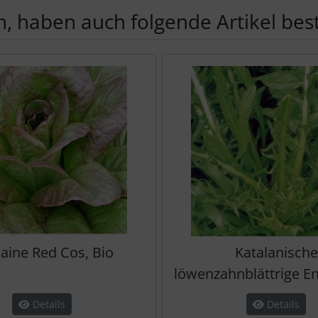
, haben auch folgende Artikel beste
te zu den einzelnen Artikeln.
ine Red Cos, Bio
Katalanische
löwenzahnblättrige En
Details
Details