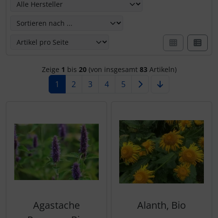
Zeige
1
bis
20
(von insgesamt
83
Artikeln)
1
2
3
4
5
Agastache
Alanth, Bio