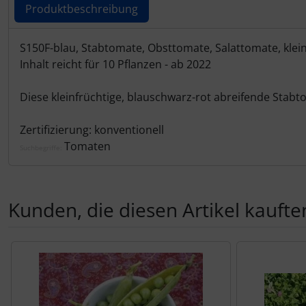
Produktbeschreibung
Produktbeschreibung
S150F-blau, Stabtomate, Obsttomate, Salattomate, klein
Inhalt reicht für 10 Pflanzen - ab 2022
Diese kleinfrüchtige, blauschwarz-rot abreifende Stab
Zertifizierung: konventionell
Tomaten
Suchbegriffe:
Kunden, die diesen Artikel kauften
Es folgt ein Produktslider - navigieren Sie mit der Tab-Tas