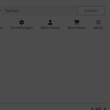
Suchen
te
Einstellungen
Mein Konto
Warenkorb
Menü
 navigieren. Zum Vergrößern klicken Sie auf das Bild.
3,85 €