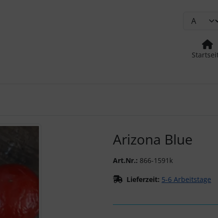
Startsei
urück-" und "Vor-Button" nutzen, um zwischen den Bildern zu
Arizona Blue
Art.Nr.:
866-1591k
Lieferzeit:
5-6 Arbeitstage