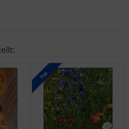
llt:
Top