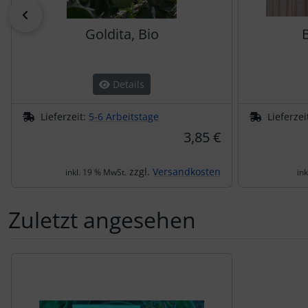
zurück
Goldita, Bio
B
Details
Lieferzeit:
5-6 Arbeitstage
Lieferzei
3,85 €
zzgl.
Versandkosten
inkl. 19 % MwSt.
in
Zuletzt angesehen
Es folgt ein Produktslider - navigieren Sie mit der Tab-Tas