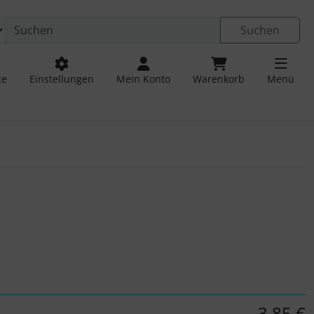
Suchen
te
Einstellungen
Mein Konto
Warenkorb
Menü
 navigieren. Zum Vergrößern klicken Sie auf das Bild.
3,85 €