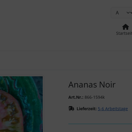
Startsei
urück-" und "Vor-Button" nutzen, um zwischen den Bildern zu
Ananas Noir
Art.Nr.:
866-1594k
Lieferzeit:
5-6 Arbeitstage