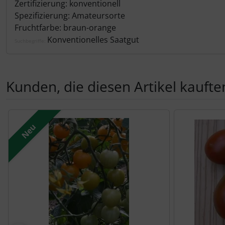
Zertifizierung: konventionell
Spezifizierung: Amateursorte
Fruchtfarbe: braun-orange
Konventionelles Saatgut
Suchbegriffe:
Kunden, die diesen Artikel kauften
Es folgt ein Produktslider - navigieren Sie mit der Tab-Tas
Neu