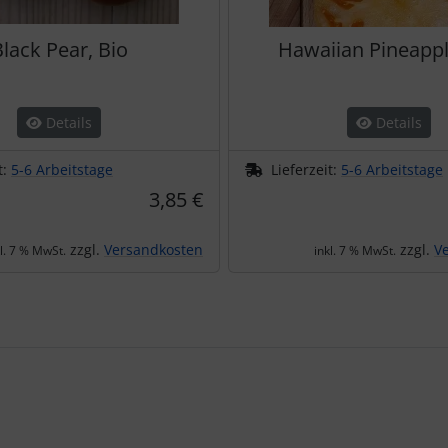
lack Pear, Bio
Hawaiian Pineappl
Details
Details
t:
5-6 Arbeitstage
Lieferzeit:
5-6 Arbeitstage
3,85 €
zzgl.
Versandkosten
zzgl.
V
kl. 7 % MwSt.
inkl. 7 % MwSt.
te zu den einzelnen Artikeln.