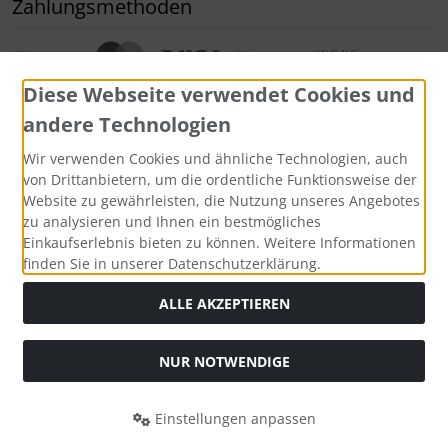
Zahlungsmethoden
Diese Webseite verwendet Cookies und
andere Technologien
Wir verwenden Cookies und ähnliche Technologien, auch
Widerrufsformular
von Drittanbietern, um die ordentliche Funktionsweise der
Website zu gewährleisten, die Nutzung unseres Angebotes
zu analysieren und Ihnen ein bestmögliches
Einkaufserlebnis bieten zu können. Weitere Informationen
finden Sie in unserer Datenschutzerklärung.
ALLE AKZEPTIEREN
NUR NOTWENDIGE
Alle Preise inkl. gesetzl. MwSt. zzgl.
Versandkosten
. Die
durchgestrichenen Preise entsprechen dem bisherigen Preis
bei Bio Saatgut, Samenfest, Gemüse Biosaatgut.
Einstellungen anpassen
Bio Saatgut, Samenfest, Gemüse Biosaatgut © 2026 | Template