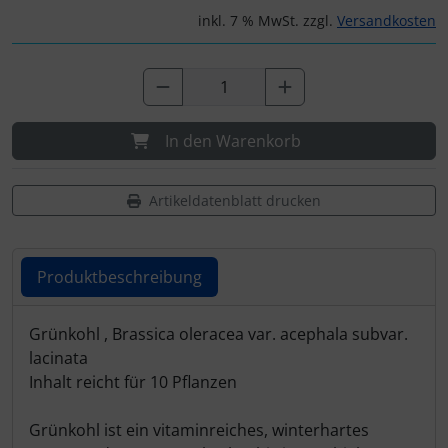
inkl. 7 % MwSt. zzgl.
Versandkosten
In den Warenkorb
Artikeldatenblatt drucken
Produktbeschreibung
Produktbeschreibung
Grünkohl , Brassica oleracea var. acephala subvar.
lacinata
Inhalt reicht für 10 Pflanzen
Grünkohl ist ein vitaminreiches, winterhartes