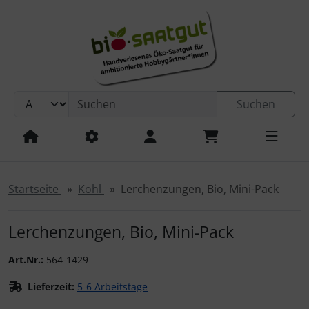
Sprungnavigation
Springe zur Navigation
Springe zum Inhalt
Springe zum Login-Button
Springe zum Button für Einstellungen
Suchen
Springe zu den allgemeinen Informationen
Startseite
Kohl
Lerchenzungen, Bio, Mini-Pack
Lerchenzungen, Bio, Mini-Pack
Art.Nr.:
564-1429
Lieferzeit:
5-6 Arbeitstage