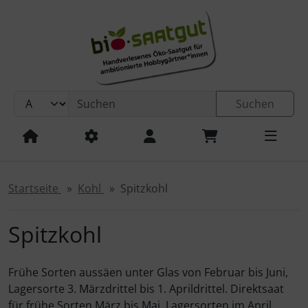
Sprungnavigation
Springe zur Navigation
Springe zum Inhalt
Springe zum Login-Button
Springe zum Button für Einstellungen
Suchen
Springe zu den allgemeinen Informationen
Startseite
Kohl
Spitzkohl
Spitzkohl
Frühe Sorten aussäen unter Glas von Februar bis Juni,
Lagersorte 3. Märzdrittel bis 1. Aprildrittel. Direktsaat
für frühe Sorten März bis Mai, Lagersorten im April.