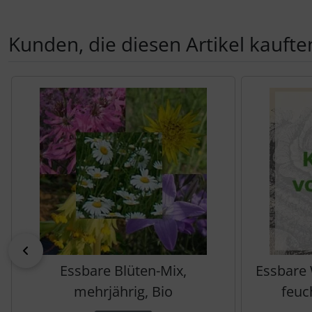
Kunden, die diesen Artikel kauften
Es folgt ein Produktslider - navigieren Sie mit der Tab-Tas
zurück
Essbare Blüten-Mix,
Essbare 
mehrjährig, Bio
feuc