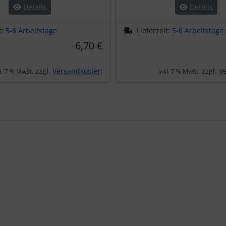
Details
Details
t:
5-6 Arbeitstage
Lieferzeit:
5-6 Arbeitstage
6,70 €
zzgl.
Versandkosten
zzgl.
V
kl. 7 % MwSt.
inkl. 7 % MwSt.
te zu den einzelnen Artikeln.