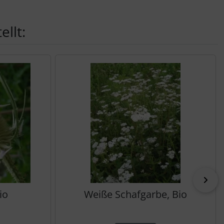
llt:
vor
io
Weiße Schafgarbe, Bio