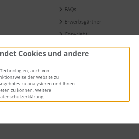
FAQs
Erwerbsgärtner
Copyright
t &
Über uns
ndet Cookies und andere
lar
Unsere Philosophie
Technologien, auch von
Widerrufsformular
unktionsweise der Website zu
llungen
Angebotes zu analysieren und Ihnen
ieten zu können. Weitere
Datenschutzerklärung.
en
. Die durchgestrichenen Preise entsprechen dem bisherigen Prei
aatgut, Samenfest, Gemüse Biosaatgut © 2026 | Template © 2026 b
i
alla eCommerce Shopsoftware © 2006-2026