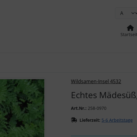
Startsei
urück-" und "Vor-Button" nutzen, um zwischen den Bildern zu
Wildsamen-Insel 4532
Echtes Mädesüß,
Art.Nr.:
258-0970
Lieferzeit:
5-6 Arbeitstage