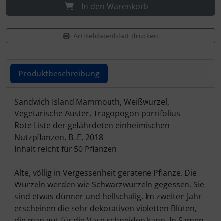
In den Warenkorb
Artikeldatenblatt drucken
Produktbeschreibung
Produktbeschreibung
Sandwich Island Mammouth, Weißwurzel,
Vegetarische Auster, Tragopogon porrifolius
Rote Liste der gefährdeten einheimischen
Nutzpflanzen, BLE, 2018
Inhalt reicht für 50 Pflanzen
Alte, völlig in Vergessenheit geratene Pflanze. Die
Wurzeln werden wie Schwarzwurzeln gegessen. Sie
sind etwas dünner und hellschalig. Im zweiten Jahr
erscheinen die sehr dekorativen violetten Blüten,
die man gut für die Vase schneiden kann. In Samen