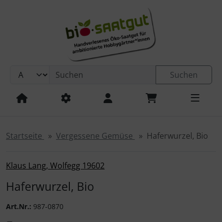
Sprungnavigation
Springe zur Navigation
Springe zum Inhalt
Springe zum Login-Button
Springe zum Button für Einstellungen
Suchen
Springe zu den allgemeinen Informationen
Startseite
Vergessene Gemüse
Haferwurzel, Bio
Klaus Lang, Wolfegg 19602
Haferwurzel, Bio
Art.Nr.:
987-0870