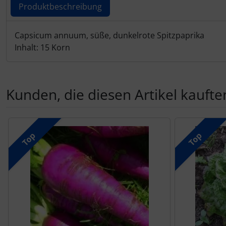
Produktbeschreibung
Produktbeschreibung
Capsicum annuum, süße, dunkelrote Spitzpaprika
Inhalt: 15 Korn
Kunden, die diesen Artikel kauften
Es folgt ein Produktslider - navigieren Sie mit der Tab-Tas
Top
Top