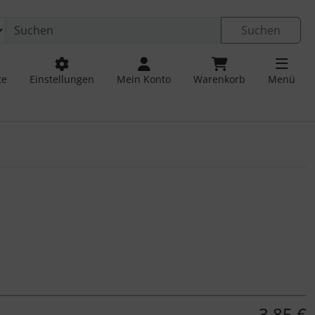
Suchen
te
Einstellungen
Mein Konto
Warenkorb
Menü
 navigieren. Zum Vergrößern klicken Sie auf das Bild.
3,85 €