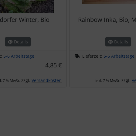
dorfer Winter, Bio
Rainbow Inka, Bio, M
Details
Details
t:
5-6 Arbeitstage
Lieferzeit:
5-6 Arbeitstage
4,85 €
zzgl.
Versandkosten
zzgl.
V
kl. 7 % MwSt.
inkl. 7 % MwSt.
te zu den einzelnen Artikeln.