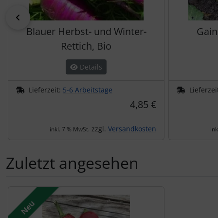
zurück
Blauer Herbst- und Winter-
Gain
Rettich, Bio
Details
Lieferzeit:
5-6 Arbeitstage
Lieferzei
4,85 €
zzgl.
Versandkosten
inkl. 7 % MwSt.
in
Zuletzt angesehen
Es folgt ein Produktslider - navigieren Sie mit der Tab-Tas
Neu