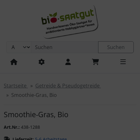
Sprungnavigation
Springe zur Navigation
Springe zum Inhalt
Springe zum Login-Button
Springe zum Button für Einstellungen
Suchen
Springe zu den allgemeinen Informationen
Startseite
Getreide & Pseudogetreide
Smoothie-Gras, Bio
Smoothie-Gras, Bio
Art.Nr.:
438-1288
Lieferzeit:
5-6 Arbeitstage