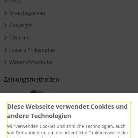
FAQs
Erwerbsgärtner
Copyright
Über uns
Unsere Philosophie
Widerrufsformular
Zahlungsmethoden
Diese Webseite verwendet Cookies und
andere Technologien
Wir verwenden Cookies und ähnliche Technologien, auch
Widerrufsformular
von Drittanbietern, um die ordentliche Funktionsweise der