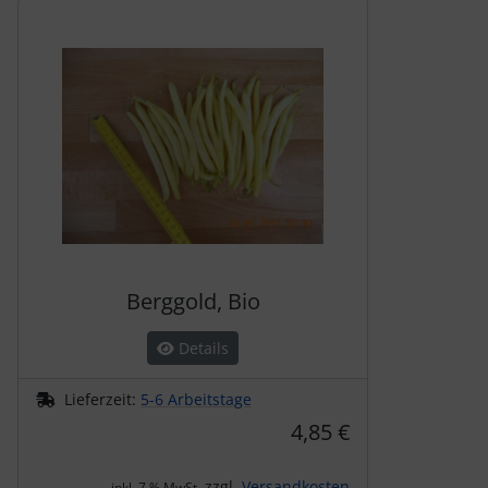
Es folgt ein Produktslider - navigieren Sie mit der Tab-Tas
Berggold, Bio
Details
Lieferzeit:
5-6 Arbeitstage
4,85 €
zzgl.
Versandkosten
inkl. 7 % MwSt.