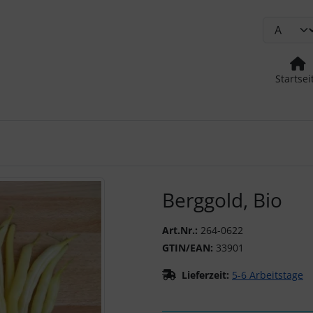
Startsei
urück-" und "Vor-Button" nutzen, um zwischen den Bildern zu
Berggold, Bio
Art.Nr.:
264-0622
GTIN/EAN:
33901
Lieferzeit:
5-6 Arbeitstage