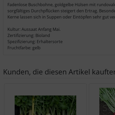
Fadenlose Buschbohne, goldgelbe Hülsen mit rundovale
sorgfältiges Durchpflücken steigert den Ertrag. Beson
Kerne lassen sich in Suppen oder Eintöpfen sehr gut v
Kultur: Aussaat Anfang Mai.
Zertifizierung: Bioland
Spezifizierung: Erhaltersorte
Fruchtfarbe: gelb
Kunden, die diesen Artikel kauften
Es folgt ein Produktslider - navigieren Sie mit der Tab-Tas